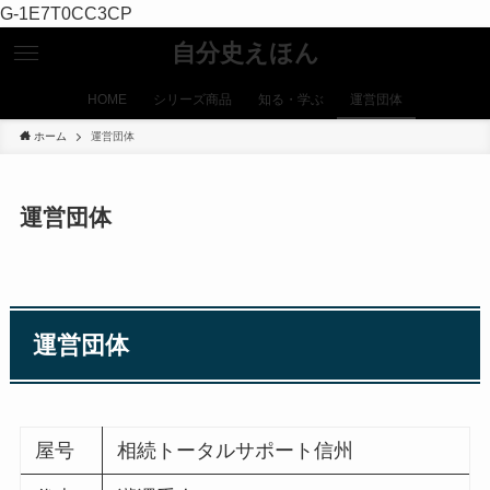
G-1E7T0CC3CP
自分史えほん
HOME
シリーズ商品
知る・学ぶ
運営団体
ホーム
運営団体
運営団体
運営団体
屋号
相続トータルサポート信州