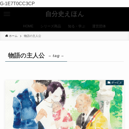
G-1E7T0CC3CP
自分史えほん
HOME
シリーズ商品
知る・学ぶ
運営団体
ホーム
物語の主人公
物語の主人公
– tag –
サービス